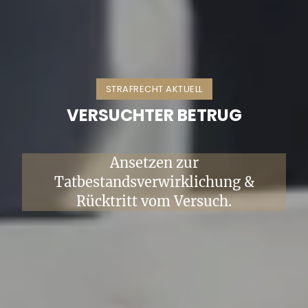
STRAFRECHT AKTUELL
VERSUCHTER BETRUG
Ansetzen zur
Tatbestandsverwirklichung &
Rücktritt vom Versuch.