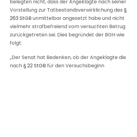
belegten nicht, dass der Angeklagte nach seiner
Vorstellung zur Tatbestandsverwirklichung des
§
263 StGB
unmittelbar angesetzt habe und nicht
vielmehr strafbefreiend vom versuchten Betrug
zurückgetreten sei. Dies begründet der BGH wie
folgt:
„Der Senat hat Bedenken, ob der Angeklagte die
nach
§ 22 StGB
für den Versuchsbeginn
maßgebliche Schwelle schon überschritten hat.
Zwar trifft die vom LG vertretene Ansicht zu,
dass es hierfür regelmäßig genügt, dass ein
Täter bereits ein Merkmal des gesetzlichen
Tatbestandes verwirklicht (…). Es hat insofern
eine Täuschung bejaht. Jedoch muss das, was
der Täter zur Verwirklichung seines Vorhabens
getan hat, zu dem in Betracht kommenden