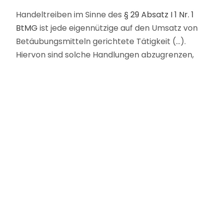
Handeltreiben im Sinne des
§ 29 Absatz I 1 Nr. 1
BtMG
ist jede eigennützige auf den Umsatz von
Betäubungsmitteln gerichtete Tätigkeit (…).
Hiervon sind solche Handlungen abzugrenzen,
„die lediglich typische Vorbereitungen
darstellen, weil sie weit im Vorfeld des
beabsichtigten Güterumsatzes liegen” (…). Dabei
ist auf die jeweiligen Umstände des Einzelfalles
abzustellen. Zwar kann die Aufzucht von
Cannabispflanzen durchaus den Tatbestand des
Handeltreibens erfüllen, wenn der Anbau auf die
gewinnbringende Veräußerung der
herzustellenden Betäubungsmittel zielt (…).
Jedoch hatte nach den Feststellungen in dem
zuerst angemieteten Haus der Anbau nicht
begonnen. Auch ein versuchter Anbau, zu dem