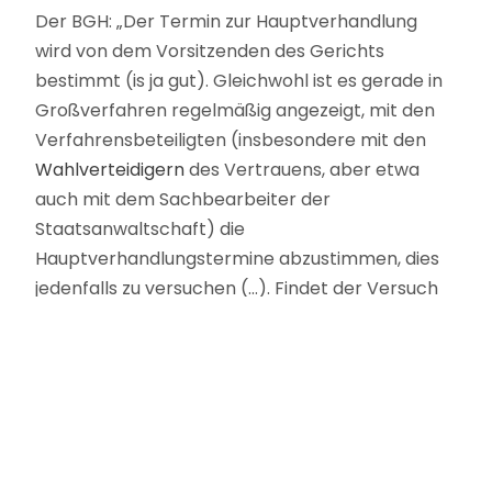
Der BGH: „Der Termin zur Hauptverhandlung
wird von dem Vorsitzenden des Gerichts
bestimmt (is ja gut). Gleichwohl ist es gerade in
Großverfahren regelmäßig angezeigt, mit den
Verfahrensbeteiligten (insbesondere mit den
Wahlverteidigern
des Vertrauens, aber etwa
auch mit dem Sachbearbeiter der
Staatsanwaltschaft) die
Hauptverhandlungstermine abzustimmen, dies
jedenfalls zu versuchen (…). Findet der Versuch
einer Terminsabsprache nicht statt, muss sich
der Vorsitzende bei substantiierten
Verlegungsanträgen eines Verteidigers, der das
Vertrauen des Angeklagten genießt, jedenfalls
ernsthaft bemühen, dessen nachvollziehbarem
Begehren im Rahmen der zeitlichen