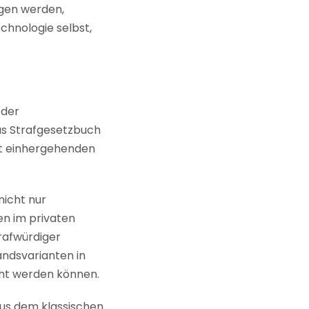
ngen werden,
chnologie selbst,
 der
as Strafgesetzbuch
t einhergehenden
nicht nur
en im privaten
rafwürdiger
andsvarianten in
cht werden können.
aus dem klassischen