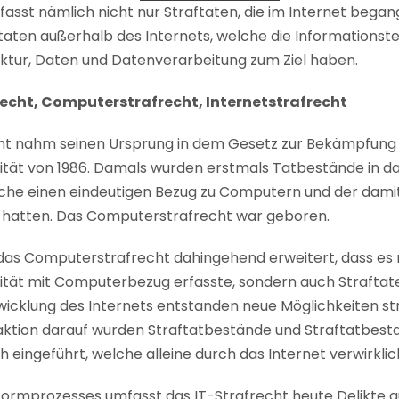
erfasst nämlich nicht nur Straftaten, die im Internet bega
aten außerhalb des Internets, welche die Informationste
ruktur, Daten und Datenverarbeitung zum Ziel haben.
echt, Computerstrafrecht, Internetstrafrecht
ht nahm seinen Ursprung in dem Gesetz zur Bekämpfung
lität von 1986. Damals wurden erstmals Tatbestände in d
he einen eindeutigen Bezug zu Computern und der dami
 hatten. Das Computerstrafrecht war geboren.
 das Computerstrafrecht dahingehend erweitert, dass es 
lität mit Computerbezug erfasste, sondern auch Straftat
twicklung des Internets entstanden neue Möglichkeiten st
aktion darauf wurden Straftatbestände und Straftatbest
 eingeführt, welche alleine durch das Internet verwirkli
formprozesses umfasst das IT-Strafrecht heute Delikte 