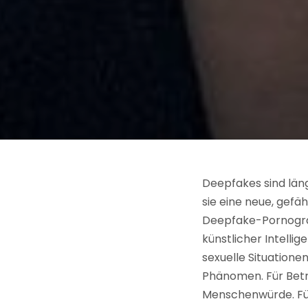
Deepfakes sind lä
sie eine neue, gef
Deepfake-Pornografi
künstlicher Intelli
sexuelle Situatione
Phänomen. Für Betro
Menschenwürde. Für