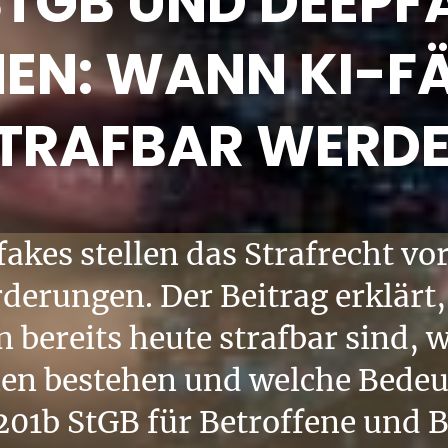
STGB UND DEEPF
EN: WANN KI-F
TRAFBAR WERD
akes stellen das Strafrecht vo
derungen. Der Beitrag erklärt
 bereits heute strafbar sind, w
en bestehen und welche Bedeu
201b StGB für Betroffene und 