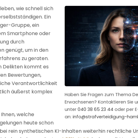
eben, wie schnell sich
erselbstständigen. Ein
nger-Gruppe, ein
nem Smartphone oder
nung durch
n genügt, um in den
rfahrens zu geraten.
en Delikten kommt es
llen Bewertungen,
iche Verantwortlichkeit
tlich äußerst komplex
Haben Sie Fragen zum Thema De
Erwachsenen? Kontaktieren Sie u
unter
040 38 65 23 44
oder per E
t Ihnen, welche
an:
info@strafverteidigung-ha
egelungen heute schon
bei rein synthetischen KI-Inhalten weiterhin rechtliche U