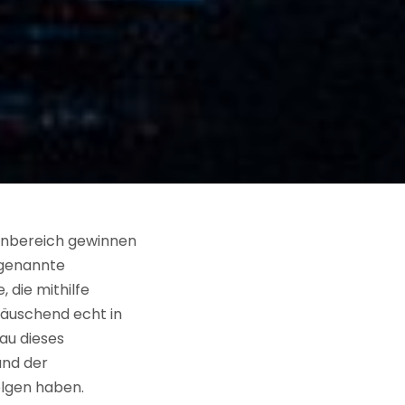
enbereich gewinnen
ogenannte
 die mithilfe
täuschend echt in
au dieses
und der
olgen haben.