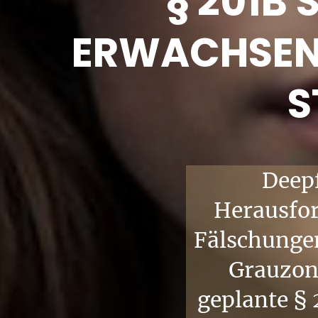
§ 201B 
ERWACHSEN
S
Deepf
Herausfor
Fälschungen
Grauzon
geplante § 