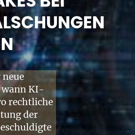
AKES BEI
ÄLSCHUNGEN
EN
r neue
, wann KI-
o rechtliche
tung der
Beschuldigte