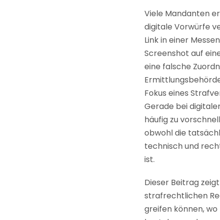
Viele Mandanten erl
digitale Vorwürfe v
Link in einer Messe
Screenshot auf ei
eine falsche Zuord
Ermittlungsbehörde
Fokus eines Strafve
Gerade bei digital
häufig zu vorschne
obwohl die tatsächl
technisch und rech
ist.
Dieser Beitrag zeig
strafrechtlichen R
greifen können, wo 