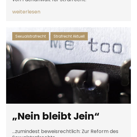
weiterlesen
Sexualstrafrecht
,
Strafrecht Aktuell
„Nein bleibt Jein“
...zumindest beweisrechtlich: Zur Reform des