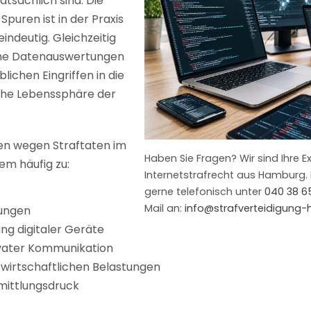
tatsächlich sind. Die
Spuren ist in der Praxis
ndeutig. Gleichzeitig
he Datenauswertungen
lichen Eingriffen in die
iche Lebenssphäre der
en wegen Straftaten im
Haben Sie Fragen? Wir sind Ihre E
em häufig zu:
Internetstrafrecht aus Hamburg. 
gerne telefonisch unter
040 38 6
Mail an:
info@strafverteidigung
ungen
g digitaler Geräte
vater Kommunikation
 wirtschaftlichen Belastungen
mittlungsdruck