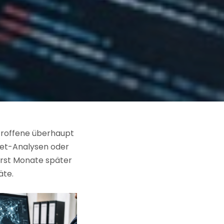
troffene überhaupt
let-Analysen oder
erst Monate später
äte.