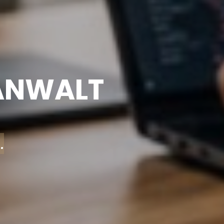
 ANWALT
.