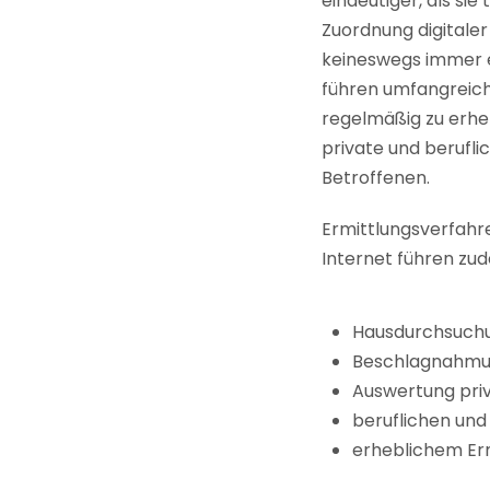
eindeutiger, als sie 
Zuordnung digitaler 
keineswegs immer ei
führen umfangreic
regelmäßig zu erheb
private und berufl
Betroffenen.
Ermittlungsverfahr
Internet führen zud
Hausdurchsuch
Beschlagnahmun
Auswertung pri
beruflichen und
erheblichem Er