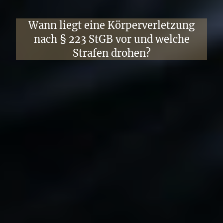
Wann liegt eine Körperverletzung
nach § 223 StGB vor und welche
Strafen drohen?