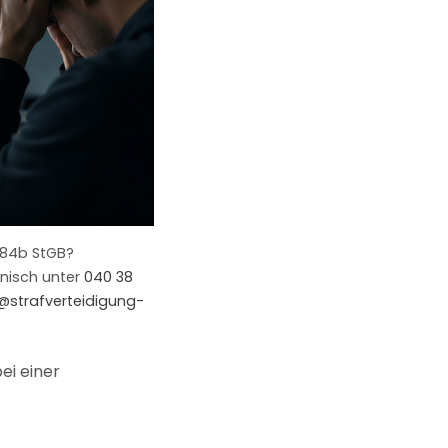
184b StGB?
onisch unter
040 38
@strafverteidigung-
ei einer