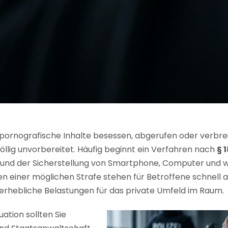
pornografische Inhalte besessen, abgerufen oder verbreit
völlig unvorbereitet. Häufig beginnt ein Verfahren nach
§ 
und der Sicherstellung von Smartphone, Computer und w
n einer möglichen Strafe stehen für Betroffene schnell a
rhebliche Belastungen für das private Umfeld im Raum.
uation sollten Sie