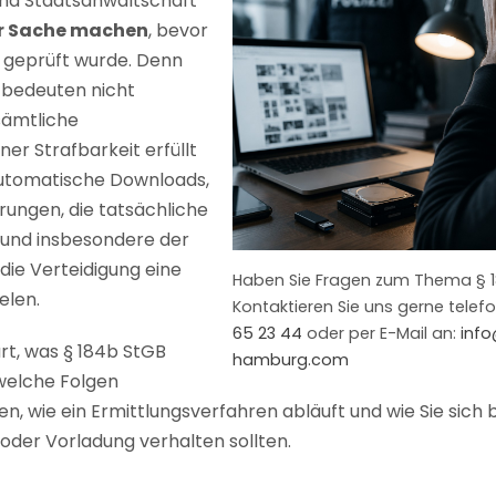
und Staatsanwaltschaft
r Sache machen
, bevor
e geprüft wurde. Denn
 bedeuten nicht
sämtliche
er Strafbarkeit erfüllt
 automatische Downloads,
rungen, die tatsächliche
t und insbesondere der
die Verteidigung eine
Haben Sie Fragen zum Thema § 
elen.
Kontaktieren Sie uns gerne telef
65 23 44
oder per E-Mail an:
info
ärt, was § 184b StGB
hamburg.com
 welche Folgen
n, wie ein Ermittlungsverfahren abläuft und wie Sie sich b
oder Vorladung verhalten sollten.